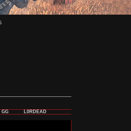
S
GG
L0RDEAD