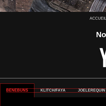
ACCUEI
No
BENEBUNS
KLITCH/FAYA
JOELEREQUIN