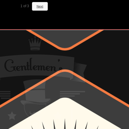
1
of
3
Next