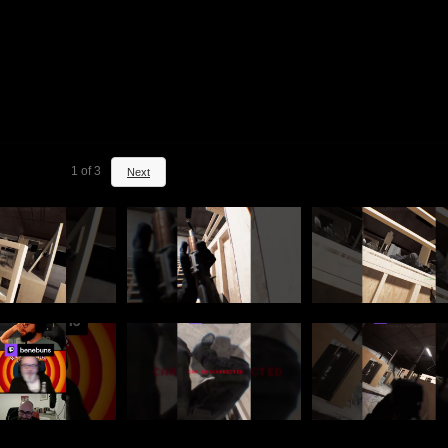
1
of
3
Next